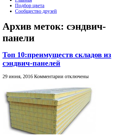
Подбор цвета
Сообщество друзей
Архив меток:
сэндвич-
панели
Топ 10:преимуществ складов из
сэндвич-панелей
к
29 июня, 2016
Комментарии
отключены
записи
Топ
10:преимуществ
складов
из
сэндвич-
панелей