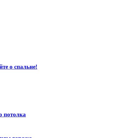
те о спальне!
о потолка