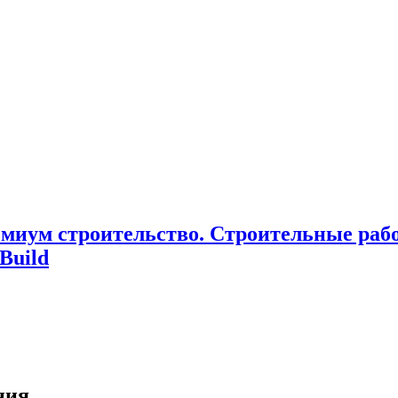
миум cтроительство. Cтроительные раб
Build
ния