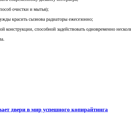
особ очистки и мытья);
 нужды красить сызнова радиаторы ежесезонно;
ной конструкции, способной задействовать одновременно неско
а.
т двери в мир успешного копирайтинга