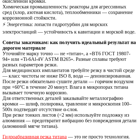
окисленной кромки.
Химическая промышленность: реакторы для агрессивных
сред (хлор, азотная кислота), теплообменники — сохранение
коррозионной стойкости.
⚡ Энергетика: лопасти гидротурбин для морских
электростанций — устойчивость к кавитации и морской воде.
Советы заказчикам: как получить идеальный результат на
дорогом материале
Уточняйте марку точно — не «титан», а «ВТ6 ГОСТ 19807-
94» или «Ti-6Al-4V ASTM B265». Разные сплавы требуют
разных параметров резки.
Для медицинских имплантатов требуйте резку в чистой среде
— класс чистоты не ниже ISO 8, вода — деионизированная.
После резки обязательно сушите детали — горячим воздухом
при +60°С в течение 20 минут. Влага в микропорах титана
вызывает точечную коррозию.
Для ответственных деталей заказывайте металлографию
кромки — шлиф, полировка, травление и микроскопия 100–
500х подтвердят отсутствие α-слоя.
При резке тонких листов (<2 мм) используйте подложку из
алюминия — предотвратит вибрацию без повреждения детали
(алюминий мягче титана).
Гидроабразивная резка титана
— это не просто технология.