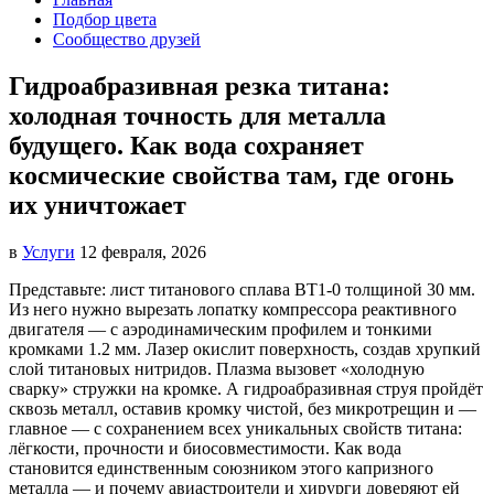
Подбор цвета
Сообщество друзей
Гидроабразивная резка титана:
холодная точность для металла
будущего. Как вода сохраняет
космические свойства там, где огонь
их уничтожает
в
Услуги
12 февраля, 2026
Представьте: лист титанового сплава ВТ1-0 толщиной 30 мм.
Из него нужно вырезать лопатку компрессора реактивного
двигателя — с аэродинамическим профилем и тонкими
кромками 1.2 мм. Лазер окислит поверхность, создав хрупкий
слой титановых нитридов.
Плазма вызовет «холодную
сварку» стружки на кромке. А гидроабразивная струя пройдёт
сквозь металл, оставив кромку чистой, без микротрещин и —
главное — с сохранением всех уникальных свойств титана:
лёгкости, прочности и биосовместимости. Как вода
становится единственным союзником этого капризного
металла — и почему авиастроители и хирурги доверяют ей