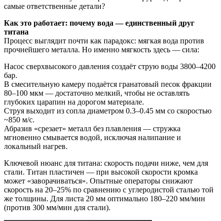
самые ответственные детали?
Как это работает: почему вода — единственный друг
титана
Процесс выглядит почти как парадокс: мягкая вода против
прочнейшего металла. Но именно мягкость здесь — сила:
Насос сверхвысокого давления создаёт струю воды 3800–4200
бар.
В смесительную камеру подаётся гранатовый песок фракции
80–100 мкм — достаточно мелкий, чтобы не оставлять
глубоких царапин на дорогом материале.
Струя выходит из сопла диаметром 0.3–0.45 мм со скоростью
~850 м/с.
Абразив «срезает» металл без плавления — стружка
мгновенно смывается водой, исключая налипание и
локальный нагрев.
Ключевой нюанс для титана: скорость подачи ниже, чем для
стали. Титан пластичен — при высокой скорости кромка
может «заворачиваться». Опытные операторы снижают
скорость на 20–25% по сравнению с углеродистой сталью той
же толщины. Для листа 20 мм оптимально 180–220 мм/мин
(против 300 мм/мин для стали).