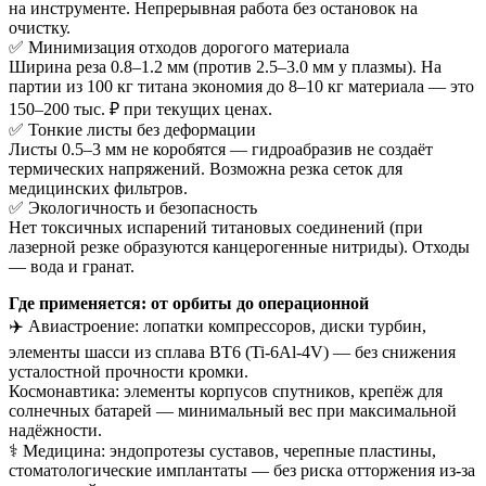
на инструменте. Непрерывная работа без остановок на
очистку.
✅ Минимизация отходов дорогого материала
Ширина реза 0.8–1.2 мм (против 2.5–3.0 мм у плазмы). На
партии из 100 кг титана экономия до 8–10 кг материала — это
150–200 тыс. ₽ при текущих ценах.
✅ Тонкие листы без деформации
Листы 0.5–3 мм не коробятся — гидроабразив не создаёт
термических напряжений. Возможна резка сеток для
медицинских фильтров.
✅ Экологичность и безопасность
Нет токсичных испарений титановых соединений (при
лазерной резке образуются канцерогенные нитриды). Отходы
— вода и гранат.
Где применяется: от орбиты до операционной
✈️ Авиастроение: лопатки компрессоров, диски турбин,
элементы шасси из сплава ВТ6 (Ti-6Al-4V) — без снижения
усталостной прочности кромки.
Космонавтика: элементы корпусов спутников, крепёж для
солнечных батарей — минимальный вес при максимальной
надёжности.
⚕️ Медицина: эндопротезы суставов, черепные пластины,
стоматологические имплантаты — без риска отторжения из-за