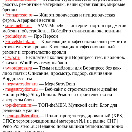
работы, ремонтные материалы, наши организации, мировые
бренды
•
fermaprosto.ru
— Животноводческая и птицеводческая
ферма. Аграрный вестник
•
smv-mebel.ru
— SMV-Mebel» — интернет портал предметов
мебели и обустройства. Вебсайт о стилизации экспозиции
•
proludey.ru
— Про Персон
•
krovelshchik.ru
— Кровельщик профессиональный ремонт и
строительство кровли. Кровельщик профессиональный
ремонт и строительство кровли
•
t-wp.ru
— Бесплатная коллекция Вордпресс тем, шаблонов.
Скачать WordPress тему, шаблон
•
t-wordpress.ru
— Темы и шаблоны для Вордпресс без как-
либо платы; Описание, просмотр, подбор, скачивание
Вордпресс тем
•
megastroydom.ru
— MegaStroyDom
•
megastroydom.ru
— Веб-сайт о строительстве и дизайне
жилища MegaStroyDom.ru. Ремонт и строительство на
авторском блоге
•
top-themen.ru
— ТОП-theMEN. Мужской сайт; Блог для
реальных мужчин
•
peno-polisterol.ru
— Полистирол; экструдированный (XPS,
ЭПС): термоизоляционный материал №1 на рынке СНГ |
Peno-Polisterol.ru; Недавно появившийся теплоизоляционно-
монтажные системы