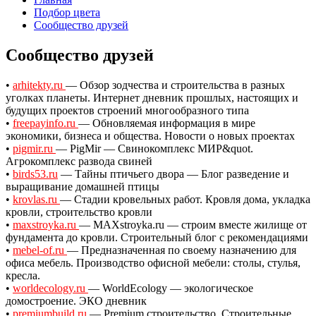
Подбор цвета
Сообщество друзей
Сообщество друзей
•
arhitekty.ru
— Обзор зодчества и строительства в разных
уголках планеты. Интернет дневник прошлых, настоящих и
будущих проектов строений многообразного типа
•
freepayinfo.ru
— Обновляемая информация в мире
экономики, бизнеса и общества. Новости о новых проектах
•
pigmir.ru
— PigMir — Свинокомплекс МИР&quot.
Агрокомплекс развода свиней
•
birds53.ru
— Тайны птичьего двора — Блог разведение и
выращивание домашней птицы
•
krovlas.ru
— Стадии кровельных работ. Кровля дома, укладка
кровли, строительство кровли
•
maxstroyka.ru
— MAXstroyka.ru — строим вместе жилище от
фундамента до кровли. Строительный блог с рекомендациями
•
mebel-of.ru
— Предназначенная по своему назначению для
офиса мебель. Производство офисной мебели: столы, стулья,
кресла.
•
worldecology.ru
— WorldEcology — экологическое
домостроение. ЭКО дневник
•
premiumbuild.ru
— Premium cтроительство. Cтроительные