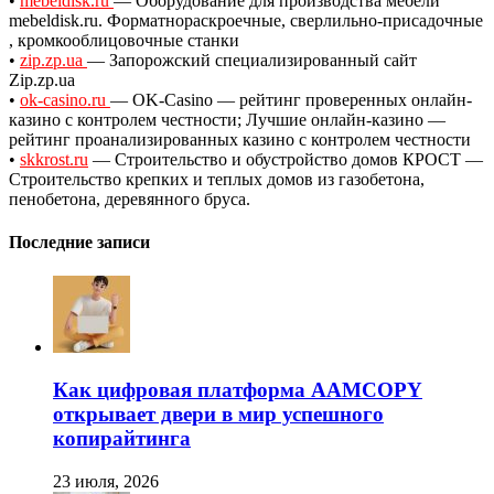
•
mebeldisk.ru
— Оборудование для производства мебели
mebeldisk.ru. Форматнораскроечные, сверлильно-присадочные
, кромкооблицовочные станки
•
zip.zp.ua
— Запорожский специализированный сайт
Zip.zp.ua
•
ok-casino.ru
— OK-Casino — рейтинг проверенных онлайн-
казино с контролем честности; Лучшие онлайн-казино —
рейтинг проанализированных казино с контролем честности
•
skkrost.ru
— Строительство и обустройство домов КРОСТ —
Строительство крепких и теплых домов из газобетона,
пенобетона, деревянного бруса.
Последние записи
Как цифровая платформа AAMCOPY
открывает двери в мир успешного
копирайтинга
23 июля, 2026