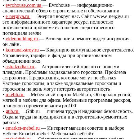
•
evrohouse.com.ua
— Evrohouse — информационно-
аналитический обзор о строительстве и обслуживании
•
e-nergiya.ru
— Энергия вокруг нас. Сайт www.e-nergiya.ru-
это информационного характера ресурс, полностью
посвященный проблеме истощения энергетического
потенциала земли
•
videobuilding.ru
— Возведение и ремонт, видео инсрукция
он-лайн.
•
komunal-stroy.ru
— Квартирно коммунальное строительство.
Управление, тарифы и фонды при организованном
объединении жкх
•
astralzodiak.ru
— Астрологический прогноз с новыми
плеядами. Проблемы зодиакального гороскопа. Проблема
астрологии. Предсказания, которые могут не сбыться.
Частные гороскопы, а также зодиакальные гороскопы и
гороскопы на день могут потерять авторитетность
•
m-ebli.ru
— Мебельный портал M-ebli.ru; Обзор корпусной,
мягкой и мебели для офиса. Мебельные программы раскроя,
планового проектирования pro100
•
gtib.ru
— Gtib.ru — гигиена труда и надежная безопасность.
Охрана труда на предприятии и в строительно-ремонтных
работах
•
emarket-mebel.ru
— Интернет магазин советов в выборе
мебели Emarket-mebel. Мебельный вебсайт