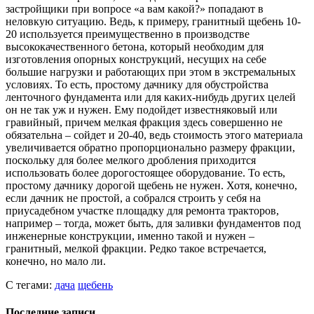
застройщики при вопросе «а вам какой?» попадают в
неловкую ситуацию. Ведь, к примеру, гранитный щебень 10-
20 используется преимущественно в производстве
высококачественного бетона, который необходим для
изготовления опорных конструкций, несущих на себе
большие нагрузки и работающих при этом в экстремальных
условиях. То есть, простому дачнику для обустройства
ленточного фундамента или для каких-нибудь других целей
он не так уж и нужен. Ему подойдет известняковый или
гравийный, причем мелкая фракция здесь совершенно не
обязательна – сойдет и 20-40, ведь стоимость этого материала
увеличивается обратно пропорционально размеру фракции,
поскольку для более мелкого дробления приходится
использовать более дорогостоящее оборудование. То есть,
простому дачнику дорогой щебень не нужен. Хотя, конечно,
если дачник не простой, а собрался строить у себя на
приусадебном участке площадку для ремонта тракторов,
например – тогда, может быть, для заливки фундаментов под
инженерные конструкции, именно такой и нужен –
гранитный, мелкой фракции. Редко такое встречается,
конечно, но мало ли.
С тегами:
дача
щебень
Последние записи