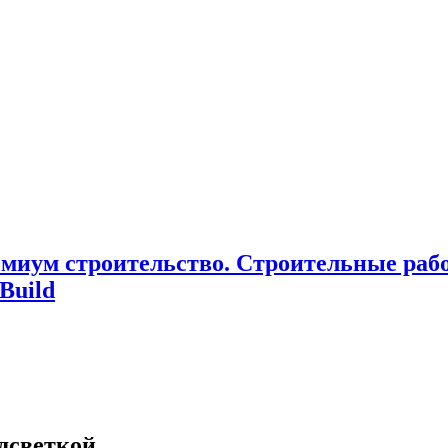
миум cтроительство. Cтроительные раб
Build
дсветкой