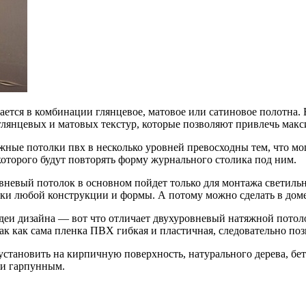
ается в комбинации глянцевое, матовое или сатиновое полотна. 
 глянцевых и матовых текстур, которые позволяют привлечь мак
жные потолки пвх в несколько уровней превосходны тем, что мог
 которого будут повторять форму журнального столика под ним.
невый потолок в основном пойдет только для монтажа светильни
ники любой конструкции и формы. А потому можно сделать в дом
деи дизайна — вот что отличает двухуровневый натяжной потол
ак как сама пленка ПВХ гибкая и пластичная, следовательно поз
становить на кирпичную поверхность, натурального дерева, бет
ли гарпунным.