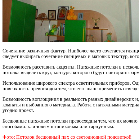
Сочетание различных фактур. Наиболее часто сочетается глянце
следует выбирать сочетание глянцевых и матовых текстур, ко
Возможность расставить акценты. Натяжные потолки в несколь
потолка выделить круг, контуры которого будут повторять фор
Использование широкого спектра осветительных приборов. Одн
поверхность превосходна тем, что есть шанс применить освещ
Возможность воплощения в реальность разных дизайнерских ид
комнаты и выбранного материала. Работа с натяжными материа
угодно проект.
Бесшовные натяжные потолки превосходны тем, что их можно м
способами: клиновым штапиковым или гарпунным.
Фото: Потолок бесшовный пвх со светодиодной подсветкой