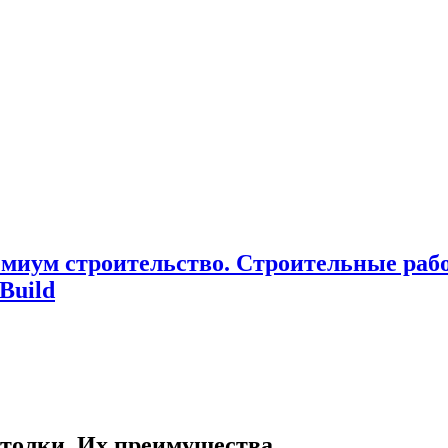
миум cтроительство. Cтроительные раб
Build
толки. Их преимущества