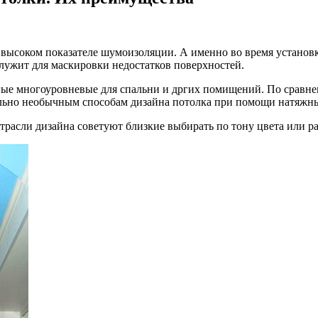
 высоком показателе шумоизоляции. А именно во
время установк
служит для маскировки недостатков поверхностей.
вные многоуровневые для спальни и дргих помищений. По срав
ольно необычным способам дизайна потолка при помощи натяжных
отрасли дизайна советуют близкие выбирать по тону цвета или 