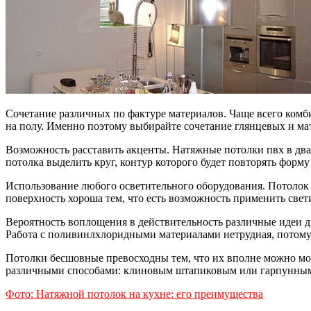
Сочетание различных по фактуре материалов. Чаще всего комби
на полу. Именно поэтому выбирайте сочетание глянцевых и ма
Возможность расставить акценты. Натяжные потолки пвх в два 
потолка выделить круг, контур которого будет повторять форму
Использование любого осветительного оборудования. Потолок 
поверхность хороша тем, что есть возможность применить све
Вероятность воплощения в действительность различные идеи д
Работа с поливинлхлоридными материалами нетрудная, потому 
Потолки бесшовные превосходны тем, что их вполне можно мон
различными способами: клиновым штапиковым или гарпунны
Фото: Натяжной потолок на кухне: его преимущества