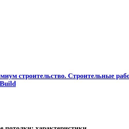
миум cтроительство. Cтроительные раб
Build
 потолки: характеристики