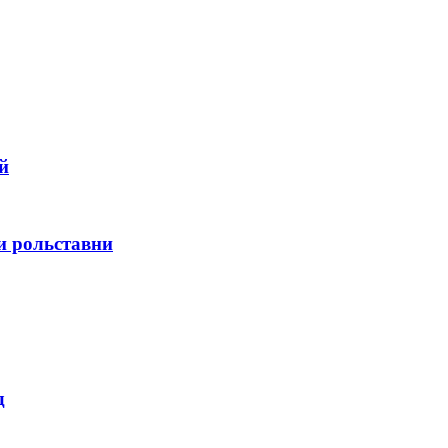
й
и рольставни
д