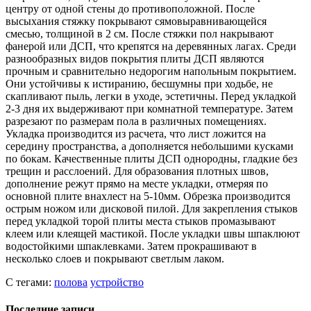
центру от одной стены до противоположной. После
высыхания стяжку покрывают сямовыравнивающейся
смесью, толщиной в 2 см. После стяжки пол накрывают
фанерой или ДСП, что крепятся на деревянных лагах. Среди
разнообразных видов покрытия плиты ДСП являются
прочным и сравнительно недорогим напольным покрытием.
Они устойчивы к истиранию, бесшумны при ходьбе, не
скапливают пыль, легки в уходе, эстетичны. Перед укладкой
2-3 дня их выдерживают при комнатной температуре. Затем
разрезают по размерам пола в различных помещениях.
Укладка производится из расчета, что лист ложится на
середину пространства, а дополняется небольшими кусками
по бокам. Качественные плиты ДСП однородны, гладкие без
трещин и расслоений. Для образования плотных швов,
дополнение режут прямо на месте укладки, отмеряя по
основной плите внахлест на 5-10мм. Обрезка производится
острым ножом или дисковой пилой. Для закрепления стыков
перед укладкой торой плиты места стыков промазывают
клеем или клеящей мастикой. После укладки швы шпаклюют
водостойкими шпаклевками. Затем прокрашивают в
несколько слоев и покрывают светлым лаком.
С тегами:
полова
устройство
Последние записи