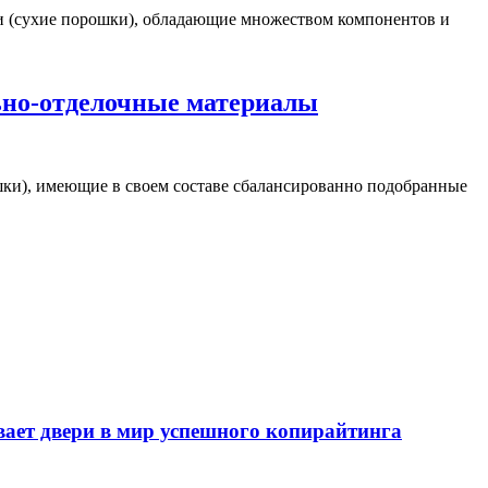
и (сухие порошки), обладающие множеством компонентов и
ьно-отделочные материалы
шки), имеющие в своем составе сбалансированно подобранные
т двери в мир успешного копирайтинга