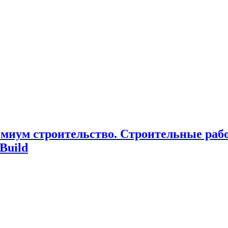
миум cтроительство. Cтроительные раб
Build