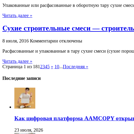
записи
пола,
Упакованные или расфасованные в оборотную тару сухие смес
Основные
гидроизоляция
плюсы
,
Читать далее »
у
шпаклевка,
сухих
клеевые
Сухие строительные смеси — строител
строительных
смеси
смесей
к
8 июля, 2016
Комментарии
отключены
записи
Расфасованные и упакованные в тару сухие смеси (сухие поро
Сухие
строительные
Читать далее »
смеси
Страница 1 из 18
1
2
3
4
5
»
10
...
Последняя »
—
строительно-
отделочные
Последние записи
материалы
Как цифровая платформа AAMCOPY открывае
23 июля, 2026