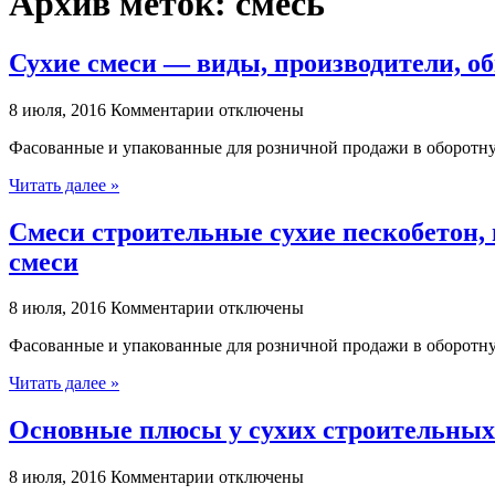
Архив меток:
смесь
Сухие смеси — виды, производители, о
к
8 июля, 2016
Комментарии
отключены
записи
Фасованные и упакованные для розничной продажи в оборотную
Сухие
смеси
Читать далее »
—
виды,
Смеси строительные сухие пескобетон, 
производители,
общие
смеси
рекомендации
по
к
использованию
8 июля, 2016
Комментарии
отключены
записи
Фасованные и упакованные для розничной продажи в оборотную
Смеси
строительные
Читать далее »
сухие
пескобетон,
Основные плюсы у сухих строительных
штукатурные,
кладочные,
смеси
к
8 июля, 2016
Комментарии
отключены
для