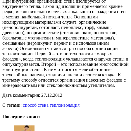
При внутренней организации стена изолируется от
внутреннего тепла. Такой ид изоляции применяется крайне
редко, исключительно в случаях локального ограждения стен
в местах наибольшей потери тепла.Основными
изолирующими материалами служат: органические
(пенополиуретан, сотопласт, пеноплекс, торф, камыш,
древесина), неорганические (стекловолокно, пеностекло,
базальтовые утеплители и минераловатные материалы),
смешанные (вермикулит, перлит и с использованием
асбеста).Основными считаются три способа организации
теплоизоляции. Первый – это по технологии «мокрых
фасадов», когда теплоизоляция укладывается снаружи стены и
оштукатуривается. Второй – это использование многослойной
конструкции стены. К ним относятся железобетонные
трехслойные панели, сэндвич-панели и слоистая кладка. К
третьему способу относится организация навесных фасадов с
минераловатным или стекловолокнистым утеплителем.
Дата комментария: 27.12.2012
С тегами:
способ
стена
теплоизоляция
Последние записи