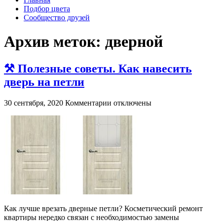
Подбор цвета
Сообщество друзей
Архив меток:
дверной
⚒️ Полезные советы. Как навесить
дверь на петли
к
30 сентября, 2020
Комментарии
отключены
записи
⚒️
Полезные
советы.
Как
навесить
дверь
на
петли
Как лучше врезать дверные петли? Косметический ремонт
квартиры нередко связан с необходимостью замены