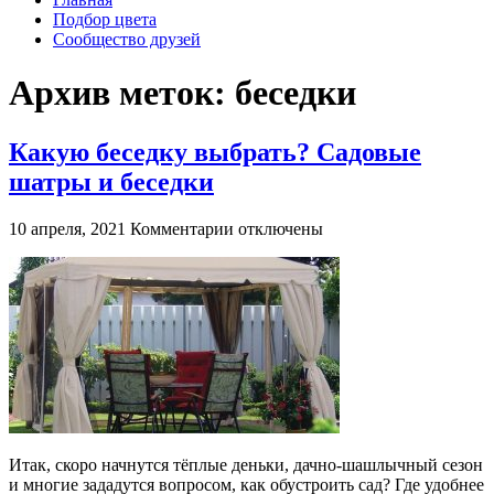
Подбор цвета
Сообщество друзей
Архив меток:
беседки
Какую беседку выбрать? Садовые
шатры и беседки
к
10 апреля, 2021
Комментарии
отключены
записи
Какую
беседку
выбрать?
Садовые
шатры
и
беседки
Итак, скоро начнутся тёплые деньки, дачно-шашлычный сезон
и многие зададутся вопросом, как обустроить сад? Где удобнее