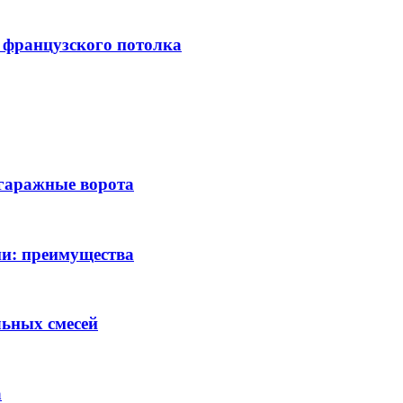
 французского потолка
гаражные ворота
и: преимущества
льных смесей
а