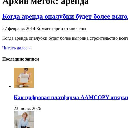
Архив меток:
аренда
Когда аренда опалубки будет более выг
к
27 февраля, 2014
Комментарии
отключены
записи
Когда аренда опалубки будет более выгодна строительство все
Когда
аренда
Читать далее »
опалубки
будет
более
Последние записи
выгодна
Как цифровая платформа AAMCOPY открывае
23 июля, 2026