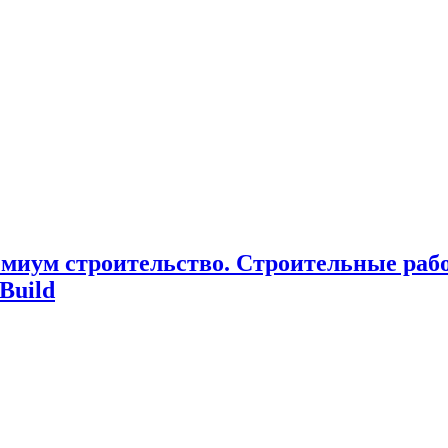
миум cтроительство. Cтроительные раб
Build