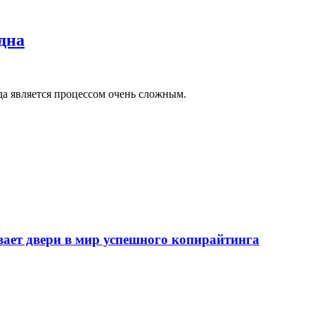
одна
гда является процессом очень сложным.
т двери в мир успешного копирайтинга