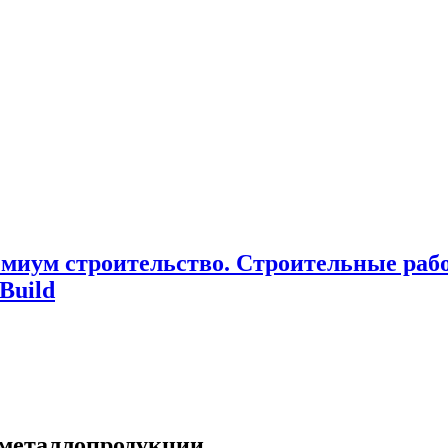
миум cтроительство. Cтроительные раб
Build
 металлопродукции