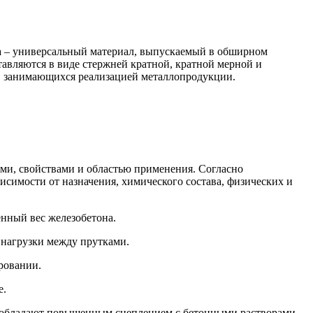
ра – универсальный материал, выпускаемый в обширном
тавляются в виде стержней кратной, кратной мерной и
х, занимающихся реализацией металлопродукции.
ми, свойствами и областью применения. Согласно
симости от назначения, химического состава, физических и
енный вес железобетона.
 нагрузки между прутками.
ровании.
е.
 обладают повышенным сцеплением с бетонными растворами,