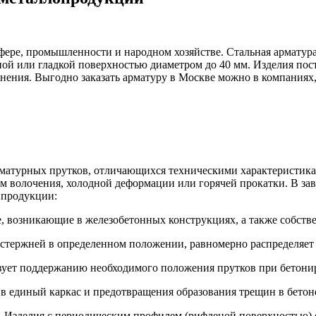
фере, промышленности и народном хозяйстве. Стальная армату
ной или гладкой поверхностью диаметром до 40 мм. Изделия пос
анения. Выгодно заказать арматуру в Москве можно в компания
матурных прутков, отличающихся техническими характеристика
 волочения, холодной деформации или горячей прокатки. В зави
 продукции:
е, возникающие в железобетонных конструкциях, а также собств
 стержней в определенном положении, равномерно распределяет
твует поддержанию необходимого положения прутков при бетони
в единый каркас и предотвращения образования трещин в бетон
. Изделия с периодическим профилем (рифленой поверхностью)