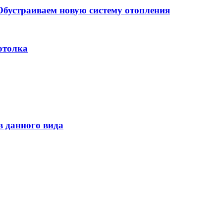
бустраиваем новую систему отопления
отолка
 данного вида