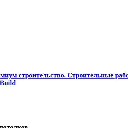
миум cтроительство. Cтроительные раб
Build
потолков