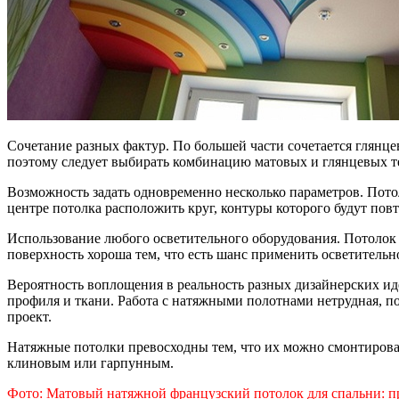
Сочетание разных фактур. По большей части сочетается глянцев
поэтому следует выбирать комбинацию матовых и глянцевых те
Возможность задать одновременно несколько параметров. Потол
центре потолка расположить круг, контуры которого будут пов
Использование любого осветительного оборудования. Потолок с
поверхность хороша тем, что есть шанс применить осветитель
Вероятность воплощения в реальность разных дизайнерских ид
профиля и ткани. Работа с натяжными полотнами нетрудная, по
проект.
Натяжные потолки превосходны тем, что их можно смонтироват
клиновым или гарпунным.
Фото: Матовый натяжной французский потолок для спальни: 