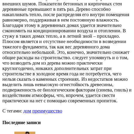
внешних шумов. Показатели бетонных и кирпичных стен
деревянные превышают в пять раз. Дерево способно
накапливать тепло, после распределяя его внутри помещения
равномерно, поддерживая в нем постоянную влажность.
Благодаря этому в деревянных домах удается значительно
сэкономить на кондиционировании воздуха и отоплении. В
стужу в таких домах тепло, а в летний зной – прохладно.
Плюсом является и отсутствие необходимости в возведении
тяжелого фундамента, так как вес деревянного дома
относительно небольшой. Это, конечно, значительно снижает
общие расходы на строительство. следует упомянуть и о том,
что возводить дом из дерева можно практически
круглогодично, никаких дополнительных затрат при
строительстве в холодное время года не потребуется, чего
нельзя сказать о каменных строениях. Из недостатков можно
выделить лишь невысокую огнестойкость древесины,
подверженность ее биологическим факторам (синева, гниль) и
воздействиям атмосферы, что, впрочем, удается свести
практически на нет с помощью современных пропиток.
С тегами:
дом
преимущество
Последние записи