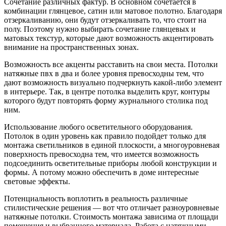
Сочетание различных фактур. В основном сочетается в
комбинации глянцевое, сатин или матовое полотно. Благодаря
отзеркаливанию, они будут отзеркаливать то, что стоит на
полу. Поэтому нужно выбирать сочетание глянцевых и
матовых текстур, которые дают возможность акцентировать
внимание на пространственных зонах.
Возможность все акценты расставить на свои места. Потолки
натяжные пвх в два и более уровня превосходны тем, что
дают возможность визуально подчеркнуть какой-либо элемент
в интерьере. Так, в центре потолка выделить круг, контуры
которого будут повторять форму журнального столика под
ним.
Использование любого осветительного оборудования.
Потолок в один уровень как правило подойдет только для
монтажа светильников в единой плоскости, а многоуровневая
поверхность превосходна тем, что имеется возможность
подсоединить осветительные приборы любой конструкции и
формы. А потому можно обеспечить в доме интересные
световые эффекты.
Потенциальность воплотить в реальность различные
стилистические решения — вот что отличает разноуровневые
натяжные потолки. Стоимость монтажа зависима от площади
помещения и выбранного материала. Работа с натяжными