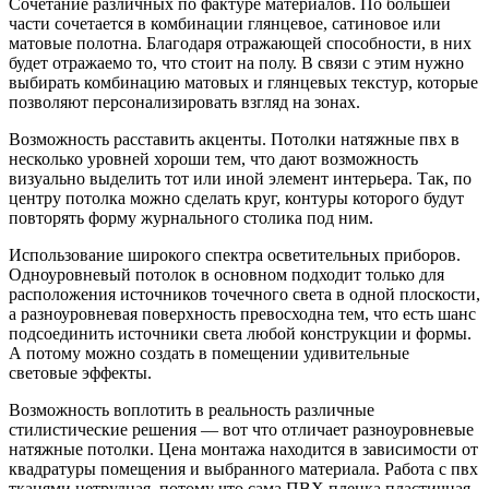
Сочетание различных по фактуре материалов. По большей
части сочетается в комбинации глянцевое, сатиновое или
матовые полотна. Благодаря отражающей способности, в них
будет отражаемо то, что стоит на полу. В связи с этим нужно
выбирать комбинацию матовых и глянцевых текстур, которые
позволяют персонализировать взгляд на зонах.
Возможность расставить акценты. Потолки натяжные пвх в
несколько уровней хороши тем, что дают возможность
визуально выделить тот или иной элемент интерьера. Так, по
центру потолка можно сделать круг, контуры которого будут
повторять форму журнального столика под ним.
Использование широкого спектра осветительных приборов.
Одноуровневый потолок в основном подходит только для
расположения источников точечного света в одной плоскости,
а разноуровневая поверхность превосходна тем, что есть шанс
подсоединить источники света любой конструкции и формы.
А потому можно создать в помещении удивительные
световые эффекты.
Возможность воплотить в реальность различные
стилистические решения — вот что отличает разноуровневые
натяжные потолки. Цена монтажа находится в зависимости от
квадратуры помещения и выбранного материала. Работа с пвх
тканями нетрудная, потому что сама ПВХ пленка пластичная