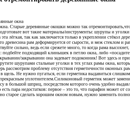
вянные окна
е окна. Старые деревянные окошки можно так отремонтировать,
чт
Подготовьте вот такие материалы/инструменты: шурупы и уголки 
а эта лёгкая, так как заключается только в укреплении стёкол д
 что древесина рам деформируется от сырости, и меж стеклом и 
вуйте сильно, ведь если срежете много, то когда рама высохнет,
и: подбейте подходящий клинышек в петлю окна, либо «посадит
открывании/закрывании она задевает подоконник! Вот здесь и при
рутите шурупами стальные уголки в тех углах рамы окна, котор
ь рассмотрим проблему отсутствия герметичности оконных рам.Е
в щель. Не нужно пугаться, если герметика выдавиться слишком
я прекрасным уплотнителем.Силиконовый герметик может заменит
ссу в большой шприц, посредством которого очень удобно выда
есть пара недостатков: первое – это то, что парафин может от со
кно старое сделать хорошим окном новым, нужно заменить полно