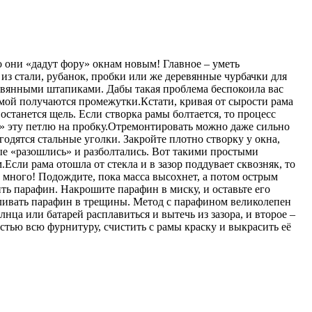
о они «дадут фору» окнам новым! Главное – уметь
из стали, рубанок, пробки или же деревянные чурбачки для
еревянными штапиками. Дабы такая проблема беспокоила вас
рамой получаются промежутки.Кстати, кривая от сырости рама
 останется щель. Если створка рамы болтается, то процесс
е» эту петлю на пробку.Отремонтировать можно даже сильно
годятся стальные уголки. Закройте плотно створку у окна,
ые «разошлись» и разболтались. Вот такими простыми
сли рама отошла от стекла и в зазор поддувает сквозняк, то
 много! Подождите, пока масса высохнет, а потом острым
ь парафин. Накрошите парафин в миску, и оставьте его
вливать парафин в трещины. Метод с парафином великолепен
лнца или батарей расплавиться и вытечь из зазора, и второе –
стью всю фурнитуру, счистить с рамы краску и выкрасить её