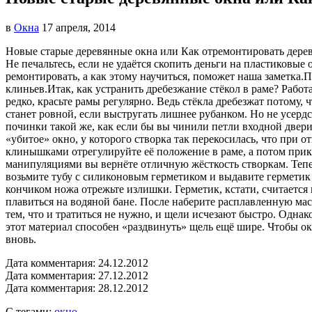
в
Окна
17 апреля, 2014
Новые старые деревянные окна или Как отремонтировать дере
Не печальтесь, если не удаётся скопить деньги на пластиковы
ремонтировать, а как этому научиться, поможет наша заметка.
клиньев.Итак, как устранить дребезжание стёкол в раме? Работ
редко, красьте рамы регулярно. Ведь стёкла дребезжат потому,
станет ровной, если выстругать лишнее рубанком. Но не усердст
починки такой же, как если бы вы чинили петли входной двер
«убитое» окно, у которого створка так перекосилась, что при 
клинышками отрегулируйте её положение в раме, а потом прик
манипуляциями вы вернёте отличную жёсткость створкам. Тепер
возьмите тубу с силиконовым герметиком и выдавите герметик 
кончиком ножа отрежьте излишки. Герметик, кстати, считаетс
плавиться на водяной бане. После наберите расплавленную ма
тем, что и тратиться не нужно, и щели исчезают быстро. Однако 
этот материал способен «раздвинуть» щель ещё шире. Чтобы о
вновь.
Дата комментария: 24.12.2012
Дата комментария: 27.12.2012
Дата комментария: 28.12.2012
С тегами:
окно