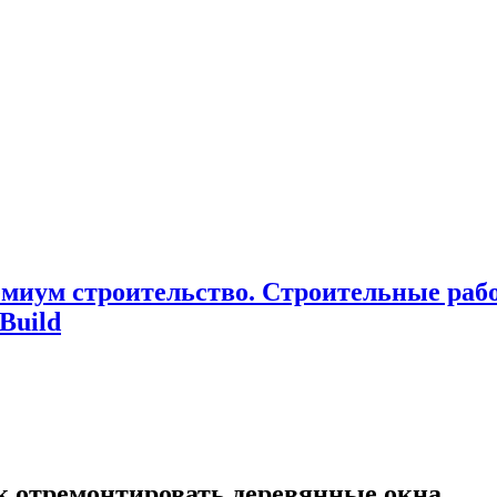
миум cтроительство. Cтроительные раб
Build
к отремонтировать деревянные окна