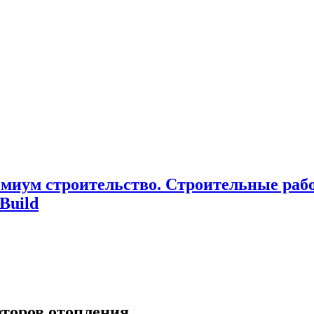
миум cтроительство. Cтроительные раб
Build
торов отопления