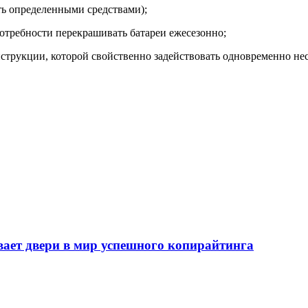
ть определенными средствами);
потребности перекрашивать батареи ежесезонно;
нструкции, которой свойственно задействовать одновременно не
т двери в мир успешного копирайтинга