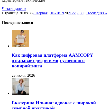
характерные технические
алюминиевых
радиаторов
Читать далее »
отопления
Страница 20 из 38
« Первая
...
10
«
18
19
20
21
22
»
30
...
Последняя »
Последние записи
Как цифровая платформа AAMCOPY
открывает двери в мир успешного
копирайтинга
23 июля, 2026
Екатерина Ильина: адвокат с широкой
судебной практикой