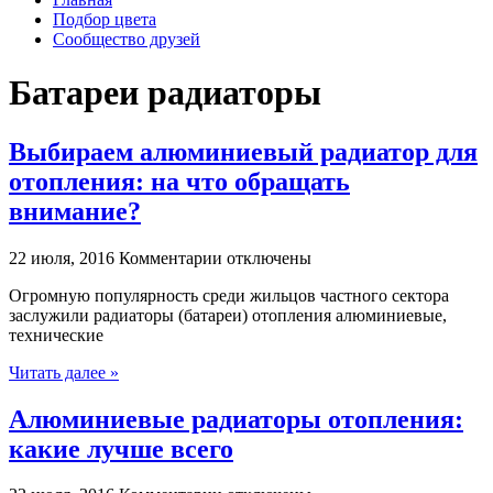
Подбор цвета
Сообщество друзей
Батареи радиаторы‎
Выбираем алюминиевый радиатор для
отопления: на что обращать
внимание?
к
22 июля, 2016
Комментарии
отключены
записи
Огромную популярность среди жильцов частного сектора
Выбираем
заслужили радиаторы (батареи) отопления алюминиевые,
алюминиевый
технические
радиатор
для
Читать далее »
отопления:
на
Алюминиевые радиаторы отопления:
что
обращать
какие лучше всего
внимание?