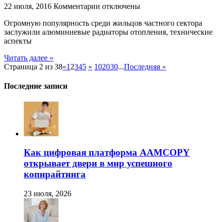
к
22 июля, 2016
Комментарии
отключены
записи
Огромную популярность среди жильцов частного сектора
Характеристики
заслужили алюминиевые радиаторы отопления, технические
алюминиевых
аспекты
радиаторов.
Обустраиваем
Читать далее »
новую
Страница 2 из 38
«
1
2
3
4
5
»
10
20
30
...
Последняя »
систему
отопления
Последние записи
Как цифровая платформа AAMCOPY
открывает двери в мир успешного
копирайтинга
23 июля, 2026