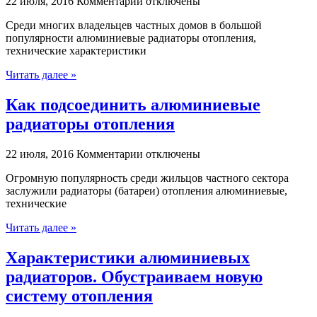
к
22 июля, 2016
Комментарии
отключены
записи
Среди многих владельцев частных домов в большой
Алюминиевые
популярности алюминиевые радиаторы отопления,
радиаторы
технические характеристики
отопления:
какие
Читать далее »
лучше
всего
Как подсоединить алюминиевые
радиаторы отопления
к
22 июля, 2016
Комментарии
отключены
записи
Огромную популярность среди жильцов частного сектора
Как
заслужили радиаторы (батареи) отопления алюминиевые,
подсоединить
технические
алюминиевые
радиаторы
Читать далее »
отопления
Характеристики алюминиевых
радиаторов. Обустраиваем новую
систему отопления