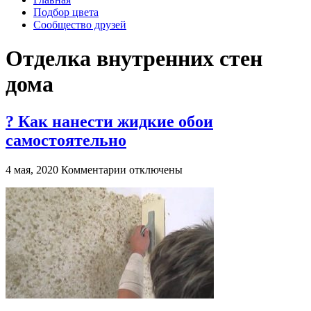
Подбор цвета
Сообщество друзей
Отделка внутренних стен
дома
? Как нанести жидкие обои
самостоятельно
к
4 мая, 2020
Комментарии
отключены
записи
?
Как
нанести
жидкие
обои
самостоятельно