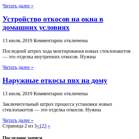
Читать далее »
Устройство откосов на окна в
домашних условиях
к
13 июля, 2019
Комментарии
отключены
записи
Последний штрих хода монтирования новых стеклопакетов
Устройство
— это отделка внутренних откосов. Нужны
откосов
на
Читать далее »
окна
в
Наружные откосы пвх на дому
домашних
условиях
к
13 июля, 2019
Комментарии
отключены
записи
Заключительный штрих процесса установки новых
Наружные
стеклопакетов — это отделка откосов. Нужны
откосы
пвх
Читать далее »
на
Страница 2 из 3
«
1
2
3
»
дому
Последние записи