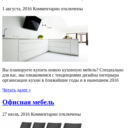
к
1 августа, 2016
Комментарии
отключены
записи
Дизайн
Кухонь
в
2016
году
Вы планируете купить новую кухонную мебель? Специально
для вас, мы ознакомимся с тенденциями дизайна интерьера
организации кухни в ближайшие годы и в нынешнем 2016
Читать далее »
Офисная мебель
к
27 июля, 2016
Комментарии
отключены
записи
Офисная