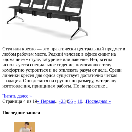
мебель
Стул или кресло — это практически центральный предмет в
любом рабочем месте. Редкий человек в офисе сидит на
«домашнем» стуле, табуретке или лавочке. Нет, всегда
используется специальное сидение, помогающее телу
комфортно устроиться и не отвлекать разум от дела. Среди
линейки кресел для офиса существует достаточно чёткая
градация. Они делятся на группы по размеру, материалу
изготовления, принципам работы. Но на практике ...
Читать далее »
Страница 4 из 19
« Первая
...
«
2
3
4
5
6
»
10
...
Последняя »
Последние записи