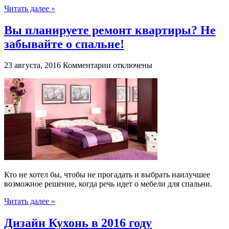
Читать далее »
Вы планируете ремонт квартиры? Не
забывайте о спальне!
к
23 августа, 2016
Комментарии
отключены
записи
Вы
планируете
ремонт
квартиры?
Не
забывайте
о
спальне!
Кто не хотел бы, чтобы не прогадать и выбрать наилучшее
возможное решение, когда речь идет о мебели для спальни.
Читать далее »
Дизайн Кухонь в 2016 году