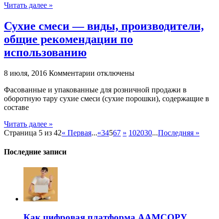
Читать далее »
Сухие смеси — виды, производители,
общие рекомендации по
использованию
к
8 июля, 2016
Комментарии
отключены
записи
Фасованные и упакованные для розничной продажи в
Сухие
оборотную тару сухие смеси (сухие порошки), содержащие в
смеси
составе
—
виды,
Читать далее »
производители,
Страница 5 из 42
« Первая
...
«
3
4
5
6
7
»
10
20
30
...
Последняя »
общие
рекомендации
по
Последние записи
использованию
Как цифровая платформа AAMCOPY