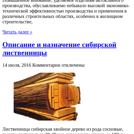
Повышенное внимание, уделяемое изделиям автоклавного
производства, обуславливаемо небывало высокой экономико-
технической эффективностью производства и применения в
различных строительных областях, особенно в жилищном
строительстве,
Читать далее »
Описание и назначение сибирской
лиственницы
к
14 июля, 2016
Комментарии
отключены
записи
Описание
и
назначение
сибирской
лиственницы
Лиственница сибирская хвойное дерево из рода сосновые,