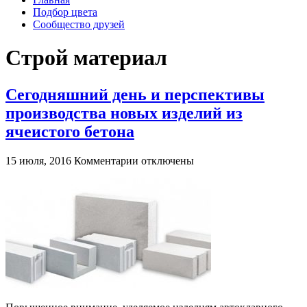
Подбор цвета
Сообщество друзей
Строй материал
Сегодняшний день и перспективы
производства новых изделий из
ячеистого бетона
к
15 июля, 2016
Комментарии
отключены
записи
Сегодняшний
день
и
перспективы
производства
новых
изделий
из
ячеистого
бетона