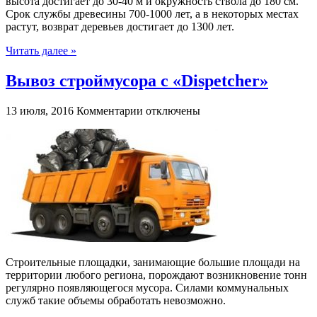
высота достигает до 30-40 м и окружность ствола до 180 см.
Срок службы древесины 700-1000 лет, а в некоторых местах
растут, возврат деревьев достигает до 1300 лет.
Читать далее »
Вывоз строймусора с «Dispetcher»
к
13 июля, 2016
Комментарии
отключены
записи
Вывоз
строймусора
с
«Dispetcher»
Строительные площадки, занимающие большие площади на
территории любого региона, порождают возникновение тонн
регулярно появляющегося мусора. Силами коммунальных
служб такие объемы обработать невозможно.