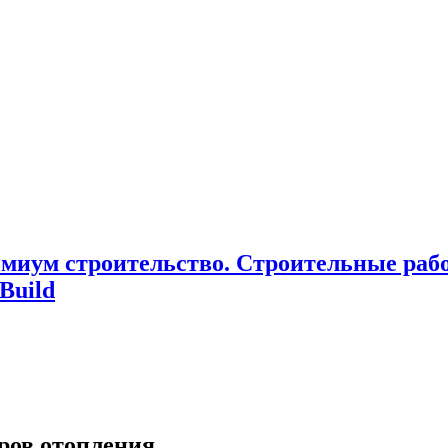
миум cтроительство. Cтроительные раб
Build
ров отопления