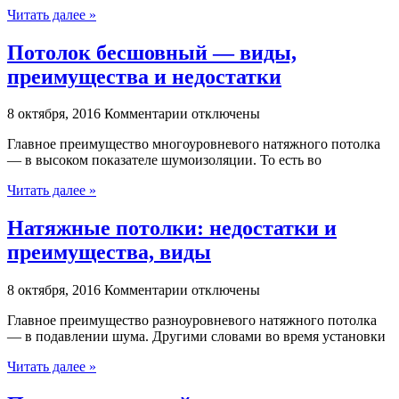
Читать далее »
Потолок бесшовный — виды,
преимущества и недостатки
к
8 октября, 2016
Комментарии
отключены
записи
Главное преимущество многоуровневого натяжного потолка
Потолок
— в высоком показателе шумоизоляции. То есть во
бесшовный
—
Читать далее »
виды,
преимущества
Натяжные потолки: недостатки и
и
недостатки
преимущества, виды
к
8 октября, 2016
Комментарии
отключены
записи
Главное преимущество разноуровневого натяжного потолка
Натяжные
— в подавлении шума. Другими словами во время установки
потолки:
недостатки
Читать далее »
и
преимущества,