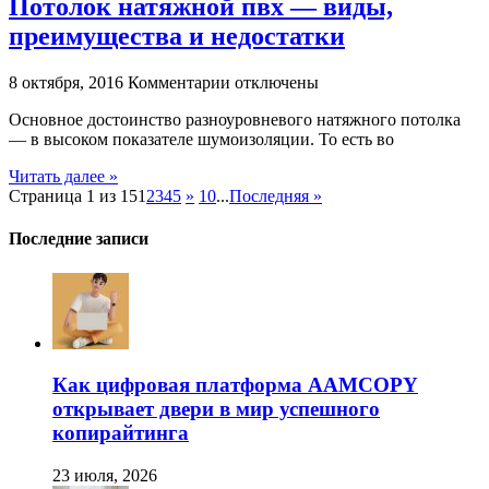
Потолок натяжной пвх — виды,
виды
преимущества и недостатки
к
8 октября, 2016
Комментарии
отключены
записи
Основное достоинство разноуровневого натяжного потолка
Потолок
— в высоком показателе шумоизоляции. То есть во
натяжной
пвх
Читать далее »
—
Страница 1 из 15
1
2
3
4
5
»
10
...
Последняя »
виды,
преимущества
и
Последние записи
недостатки
Как цифровая платформа AAMCOPY
открывает двери в мир успешного
копирайтинга
23 июля, 2026