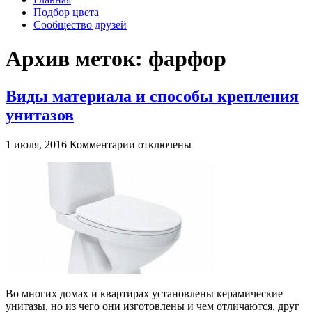
Подбор цвета
Сообщество друзей
Архив меток:
фарфор
Виды материала и способы крепления
унитазов
к
1 июля, 2016
Комментарии
отключены
записи
Виды
материала
и
способы
крепления
унитазов
Во многих домах и квартирах установлены керамические
унитазы, но из чего они изготовлены и чем отличаются, друг