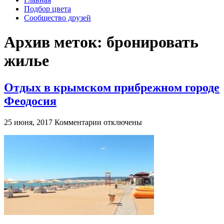
Подбор цвета
Сообщество друзей
Архив меток:
бронировать
жилье
Отдых в крымском прибрежном городе
Феодосия
к
25 июня, 2017
Комментарии
отключены
записи
Отдых
в
крымском
прибрежном
городе
Феодосия