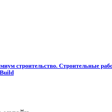
миум cтроительство. Cтроительные раб
Build