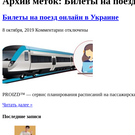
Архив меток:
Билеты на поез
Билеты на поезд онлайн в Украине
к
8 октября, 2019
Комментарии
отключены
записи
Билеты
на
поезд
онлайн
в
Украине
PROIZD™ — сервис планирования расписаний на пассажирских
Читать далее »
Последние записи