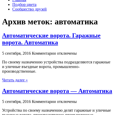
Подбор цвета
Сообщество друзей
Архив меток:
автоматика
Автоматические ворота. Гаражные
ворота. Автоматика
к
5 сентября, 2016
Комментарии
отключены
записи
По своему назначению устройства подразделяются гаражные
Автоматические
и уличные въездные ворота, промышленно-
ворота.
производственные.
Гаражные
ворота.
Читать далее »
Автоматика
Автоматические ворота — Автоматика
к
5 сентября, 2016
Комментарии
отключены
записи
Устройства по своему назначению делят гаражные и уличные
Автоматические
въездные ворота, производственно-промышленные.