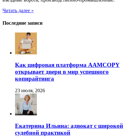
ворота
—
Читать далее »
Автоматика
Последние записи
Как цифровая платформа AAMCOPY
открывает двери в мир успешного
копирайтинга
23 июля, 2026
Екатерина Ильина: адвокат с широкой
судебной практикой