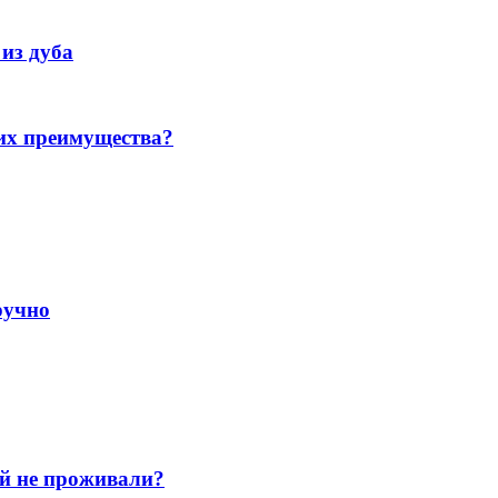
из дуба
их преимущества?
ручно
ей не проживали?