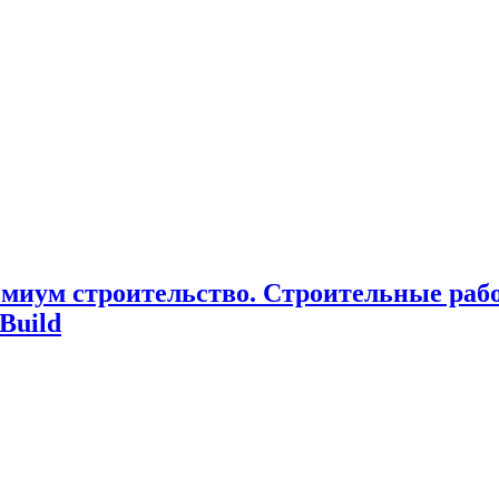
миум cтроительство. Cтроительные раб
Build