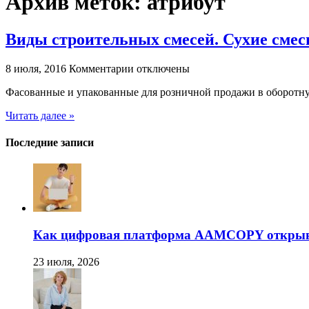
Архив меток:
атрибут
Виды строительных смесей. Сухие смес
к
8 июля, 2016
Комментарии
отключены
записи
Фасованные и упакованные для розничной продажи в оборотн
Виды
строительных
Читать далее »
смесей.
Сухие
смеси
Последние записи
—
необходимый
атрибут
любого
строительства
и
ремонта
Как цифровая платформа AAMCOPY открывае
23 июля, 2026