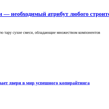
и — необходимый атрибут любого строит
ую тару сухие смеси, обладающие множеством компонентов
т двери в мир успешного копирайтинга