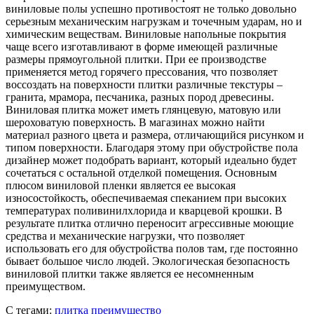
виниловые полы успешно противостоят не только довольно
серьезным механическим нагрузкам и точечным ударам, но и
химическим веществам. Виниловые напольные покрытия
чаще всего изготавливают в форме имеющей различные
размеры прямоугольной плитки. При ее производстве
применяется метод горячего прессования, что позволяет
воссоздать на поверхности плитки различные текстуры –
гранита, мрамора, песчаника, разных пород древесины.
Виниловая плитка может иметь глянцевую, матовую или
шероховатую поверхность. В магазинах можно найти
материал разного цвета и размера, отличающийся рисунком и
типом поверхности. Благодаря этому при обустройстве пола
дизайнер может подобрать вариант, который идеально будет
сочетаться с остальной отделкой помещения. Основным
плюсом виниловой пленки является ее высокая
износостойкость, обеспечиваемая спеканием при высоких
температурах поливинилхлорида и кварцевой крошки. В
результате плитка отлично переносит агрессивные моющие
средства и механические нагрузки, что позволяет
использовать его для обустройства полов там, где постоянно
бывает большое число людей. Экологическая безопасность
виниловой плитки также является ее несомненным
преимуществом.
С тегами:
плитка
преимущество