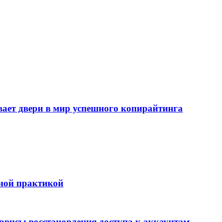
т двери в мир успешного копирайтинга
бной практикой
ервисы восстановления доступа к аккаунтам