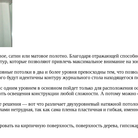
ое, сатин или матовое полотно. Благодаря отражающей способнос
тур, которые позволяют привлечь максимальное внимание на зо
овные потолки в два и более уровня превосходны тем, что позв
ого будут идентичны контуру журнального стола находящегося п
с одним уровнем в основном пойдет только для расположения ос
нить освещения конструкции любой сложности. А потому можно 
е решения — вот что различает двухуровневый натяжной потоло
лами нетрудная, так как сама пленка пластичная и гибкая, имен
овать на кирпичную поверхность, поверхность дерева, гипсока