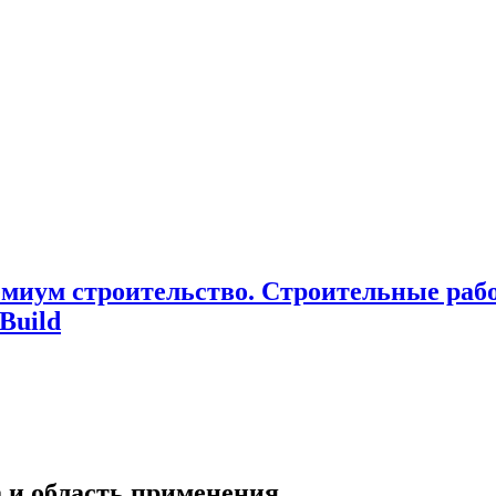
миум cтроительство. Cтроительные раб
Build
 и область применения