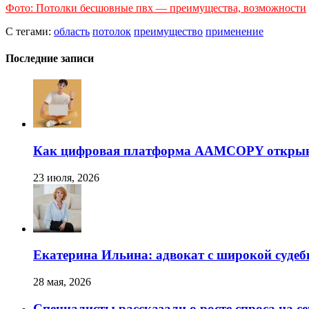
Фото: Потолки бесшовные пвх — преимущества, возможности
С тегами:
область
потолок
преимущество
применение
Последние записи
Как цифровая платформа AAMCOPY открывае
23 июля, 2026
Екатерина Ильина: адвокат с широкой суде
28 мая, 2026
Специалисты рассказали о росте спроса на с