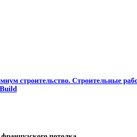
миум cтроительство. Cтроительные раб
Build
 французского потолка