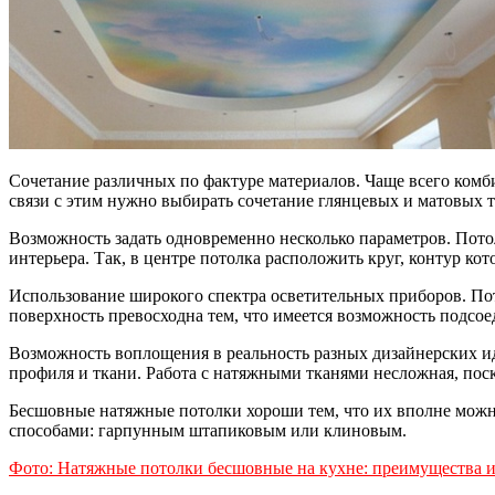
Сочетание различных по фактуре материалов. Чаще всего комбин
связи с этим нужно выбирать сочетание глянцевых и матовых т
Возможность задать одновременно несколько параметров. Пото
интерьера. Так, в центре потолка расположить круг, контур ко
Использование широкого спектра осветительных приборов. Пото
поверхность превосходна тем, что имеется возможность подсо
Возможность воплощения в реальность разных дизайнерских и
профиля и ткани. Работа с натяжными тканями несложная, поск
Бесшовные натяжные потолки хороши тем, что их вполне можно
способами: гарпунным штапиковым или клиновым.
Фото: Натяжные потолки бесшовные на кухне: преимущества и