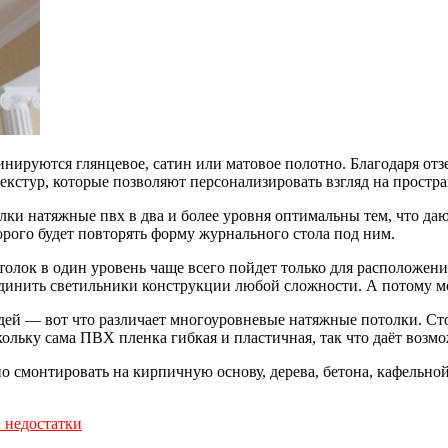
ируются глянцевое, сатин или матовое полотно. Благодаря отзер
екстур, которые позволяют персонализировать взгляд на простр
лки натяжные пвх в два и более уровня оптимальны тем, что да
торого будет повторять форму журнального стола под ним.
лок в один уровень чаще всего пойдет только для расположения
единить светильники конструкции любой сложности. А потому м
дей — вот что различает многоуровневые натяжные потолки. Ст
ольку сама ПВХ пленка гибкая и пластичная, так что даёт возм
 смонтировать на кирпичную основу, дерева, бетона, кафельно
 недостатки