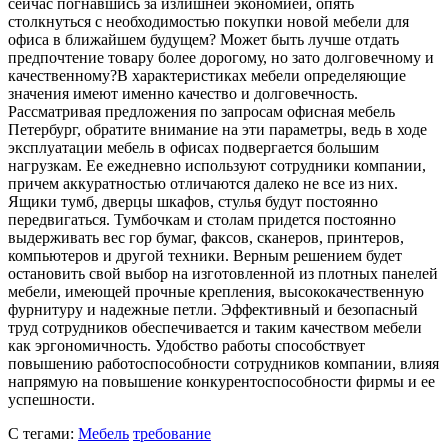
сейчас погнавшись за излишней экономией, опять
столкнуться с необходимостью покупки новой мебели для
офиса в ближайшем будущем? Может быть лучше отдать
предпочтение товару более дорогому, но зато долговечному и
качественному?В характеристиках мебели определяющие
значения имеют именно качество и долговечность.
Рассматривая предложения по запросам офисная мебель
Петербург, обратите внимание на эти параметры, ведь в ходе
эксплуатации мебель в офисах подвергается большим
нагрузкам. Ее ежедневно используют сотрудники компании,
причем аккуратностью отличаются далеко не все из них.
Ящики тумб, дверцы шкафов, стулья будут постоянно
передвигаться. Тумбочкам и столам придется постоянно
выдерживать вес гор бумаг, факсов, сканеров, принтеров,
компьютеров и другой техники. Верным решением будет
остановить свой выбор на изготовленной из плотных панелей
мебели, имеющей прочные крепления, высококачественную
фурнитуру и надежные петли. Эффективный и безопасный
труд сотрудников обеспечивается и таким качеством мебели
как эргономичность. Удобство работы способствует
повышению работоспособности сотрудников компании, влияя
напрямую на повышение конкурентоспособности фирмы и ее
успешности.
С тегами:
Мебель
требование