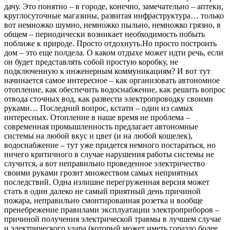
дачу. Это понятно – в городе, конечно, замечательно – аптеки,
круглосуточные магазины, развитая инфраструктура… только
вот немножко шумно, немножко пыльно, немножко грязно, в
общем – периодически возникает необходимость побыть
поближе к природе. Просто отдохнуть.Но просто построить
дом – это еще полдела. О каком отдыхе может идти речь, если
он будет представлять собой простую коробку, не
подключенную к инженерным коммуникациям? И вот тут
начинается самое интересное – как организовать автономное
отопление, как обеспечить водоснабжение, как решить вопрос
отвода сточных вод, как развести электропроводку своими
руками… Последний вопрос, кстати – один из самых
интересных. Отопление в наше время не проблема –
современная промышленность предлагает автономные
системы на любой вкус и цвет (и на любой кошелек),
водоснабжение – тут уже придется немного постараться, но
ничего критичного в случае нарушения работы системы не
случится, а вот неправильно проведенное электричество
своими руками грозит множеством самых неприятных
последствий. Одна излишне перегруженная версия может
стать в один далеко не самый приятный день причиной
пожара, неправильно смонтированная розетка и вообще
пренебрежение правилами эксплуатации электроприборов –
причиной получения электрической травмы в лучшем случае
и электрического удара (который может иметь гораздо более