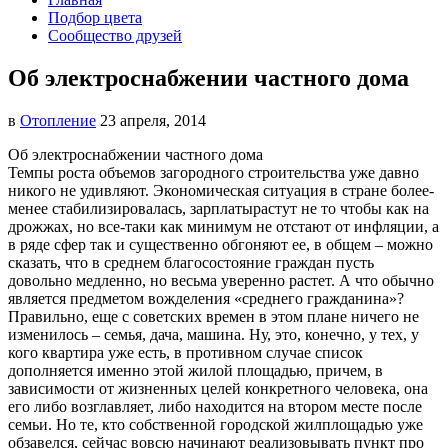
Подбор цвета
Сообщество друзей
Об электроснабжении частного дома
в
Отопление
23 апреля, 2014
Об электроснабжении частного дома
Темпы роста объемов загородного строительства уже давно
никого не удивляют. Экономическая ситуация в стране более-
менее стабилизировалась, зарплаты
растут не то чтобы как на
дрожжах, но все-таки как минимум не отстают от инфляции, а
в ряде сфер так и существенно обгоняют ее, в общем – можно
сказать, что в среднем благосостояние граждан пусть
довольно медленно, но весьма уверенно растет. А что обычно
является предметом вожделения «среднего гражданина»?
Правильно, еще с советских времен в этом плане ничего не
изменилось – семья, дача, машина. Ну, это, конечно, у тех, у
кого квартира уже есть, в противном случае список
дополняется именно этой жилой площадью, причем, в
зависимости от жизненных целей конкретного человека, она
его либо возглавляет, либо находится на втором месте после
семьи. Но те, кто собственной городской жилплощадью уже
обзавелся, сейчас вовсю начинают реализовывать пункт про