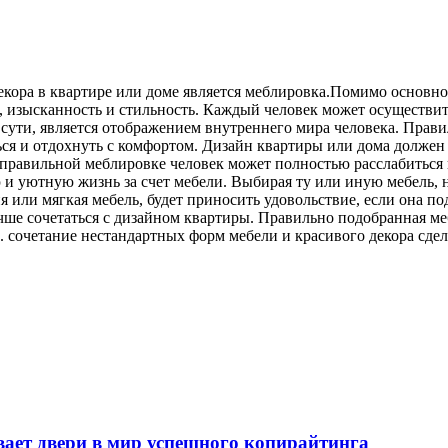
кора в квартире или доме является меблировка.
Помимо основной
 изысканность и стильность. Каждый человек может осуществит
о сути, является отображением внутреннего мира человека. Прав
ться и отдохнуть с комфортом. Дизайн квартиры или дома долже
ря правильной меблировке человек может полностью расслабиться
ю и уютную жизнь за счет мебели. Выбирая ту или иную мебель, 
ня или мягкая мебель, будет приносить удовольствие, если она п
лучше сочетаться с дизайном квартиры. Правильно подобранная ме
й. сочетание нестандартных форм мебели и красивого декора сд
т двери в мир успешного копирайтинга