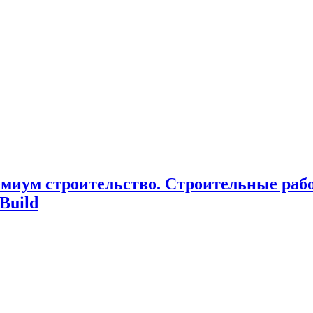
миум cтроительство. Cтроительные раб
Build