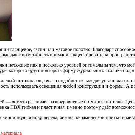
ции глянцевое, сатин или матовое полотно. Благодаря способнос
оторые дают возможность внимание акцентировать на пространст
лки натяжные пвх в несколько уровней оптимальны тем, что мо
туры которого будут повторять форму журнального столика под н
евый потолок чаще всего подойдет только для установки источн
жность использовать освещения любой конструкции и формы. А 
дей — вот что различает разноуровневые натяжные потолки. Це
пленка ПВХ гибкая и пластичная, именно поэтому даёт возможнос
 кирпичную основу, дерева, бетона, керамической плитки и мет
 материала