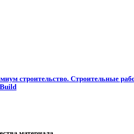
миум cтроительство. Cтроительные раб
Build
ества материала