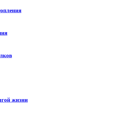
топления
ния
лков
лгой жизни