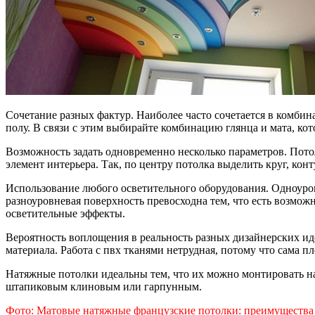
Сочетание разных фактур. Наиболее часто сочетается в комбина
полу. В связи с этим выбирайте комбинацию глянца и мата, к
Возможность задать одновременно несколько параметров. Пото
элемент интерьера. Так, по центру потолка выделить круг, кон
Использование любого осветительного оборудования. Одноуровн
разноуровневая поверхность превосходна тем, что есть возмо
осветительные эффекты.
Вероятность воплощения в реальность разных дизайнерских и
материала. Работа с пвх тканями нетрудная, потому что сама 
Натяжные потолки идеальны тем, что их можно монтировать на
штапиковым клиновым или гарпунным.
Фото: Матовые натяжные французские потолки: преимущества