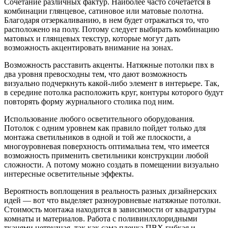
Сочетание различных фактур. Наиболее часто сочетается в
комбинации глянцевое, сатиновое или матовые полотна.
Благодаря отзеркаливанию, в нем будет отражаться то, что
расположено на полу. Потому следует выбирать комбинацию
матовых и глянцевых текстур, которые могут дать
возможность акцентировать внимание на зонах.
Возможность расставить акценты. Натяжные потолки пвх в
два уровня превосходны тем, что дают возможность
визуально подчеркнуть какой-либо элемент в интерьере. Так,
в середине потолка расположить круг, контуры которого будут
повторять форму журнального столика под ним.
Использование любого осветительного оборудования.
Потолок с одним уровнем как правило пойдет только для
монтажа светильников в одной и той же плоскости, а
многоуровневая поверхность оптимальна тем, что имеется
возможность применить светильники конструкции любой
сложности. А потому можно создать в помещении визуально
интересные осветительные эффекты.
Вероятность воплощения в реальность разных дизайнерских
идей — вот что выделяет разноуровневые натяжные потолки.
Стоимость монтажа находится в зависимости от квадратуры
комнаты и материалов. Работа с поливинлхлоридными
тканями нетрудная, так как сама пленка ПВХ гибкая и