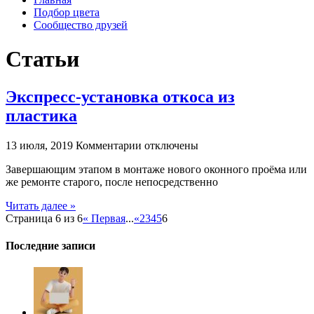
Подбор цвета
Сообщество друзей
Статьи
Экспресс-установка откоса из
пластика
к
13 июля, 2019
Комментарии
отключены
записи
Завершающим этапом в монтаже нового оконного проёма или
Экспресс-
же ремонте старого, после непосредственно
установка
откоса
Читать далее »
из
Страница 6 из 6
« Первая
...
«
2
3
4
5
6
пластика
Последние записи