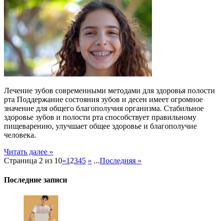
Современные
методы
лечения
зубов
для
здоровья
полости
рта
Лечение зубов современными методами для здоровья полости
рта Поддержание состояния зубов и десен имеет огромное
значение для общего благополучия организма. Стабильное
здоровье зубов и полости рта способствует правильному
пищеварению, улучшает общее здоровье и благополучие
человека.
Читать далее »
Страница 2 из 10
«
1
2
3
4
5
»
...
Последняя »
Последние записи