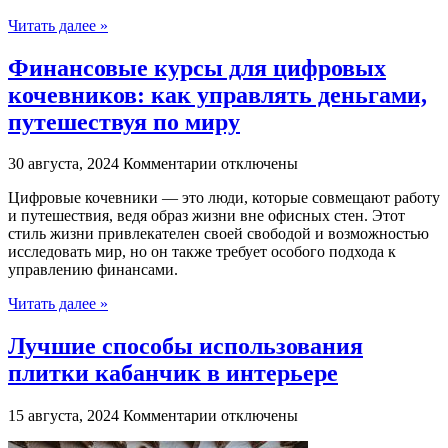
Читать далее »
Финансовые курсы для цифровых
кочевников: как управлять деньгами,
путешествуя по миру
к
30 августа, 2024
Комментарии
отключены
записи
Цифровые кочевники — это люди, которые совмещают работу
Финансовые
и путешествия, ведя образ жизни вне офисных стен. Этот
курсы
стиль жизни привлекателен своей свободой и возможностью
для
исследовать мир, но он также требует особого подхода к
цифровых
управлению финансами.
кочевников:
как
Читать далее »
управлять
деньгами,
Лучшие способы использования
путешествуя
по
плитки кабанчик в интерьере
миру
к
15 августа, 2024
Комментарии
отключены
записи