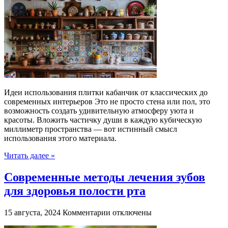
Лучшие
способы
использования
плитки
кабанчик
в
интерьере
Идеи использования плитки кабанчик от классических до
современных интерьеров Это не просто стена или пол, это
возможность создать удивительную атмосферу уюта и
красоты. Вложить частичку души в каждую кубическую
миллиметр пространства — вот истинный смысл
использования этого материала.
Читать далее »
Современные методы лечения зубов
для здоровья полости рта
к
15 августа, 2024
Комментарии
отключены
записи